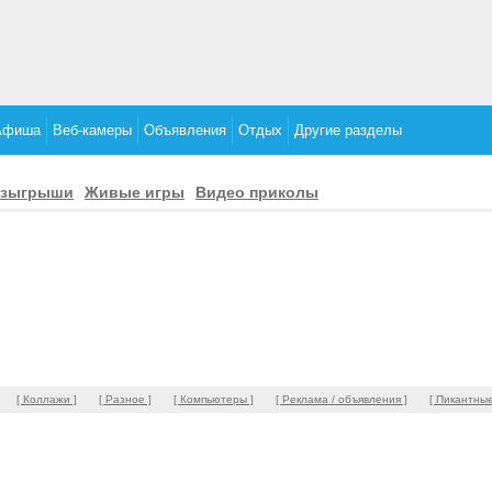
Афиша
Веб-камеры
Объявления
Отдых
Другие разделы
озыгрыши
Живые игры
Видео приколы
[ Коллажи ]
[ Разное ]
[ Компьютеры ]
[ Реклама / объявления ]
[ Пикантные