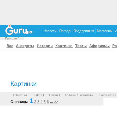
Новости
Погода
Предприятия
Магазины
Приколы
/
Все
Анекдоты
Истории
Картинки
Тосты
Афоризмы
Р
Картинки
[ Животные ]
[ Дети ]
[ Спорт ]
[ Алкаши / наркоманы ]
[ Авто-мото ]
1
Страницы:
2
3
4
5
6
...
>>